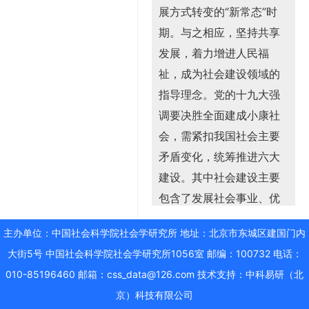
展方式转变的“新常态”时
期。与之相应，坚持共享
发展，着力增进人民福
祉，成为社会建设领域的
指导理念。党的十九大强
调要决胜全面建成小康社
会，需紧扣我国社会主要
矛盾变化，统筹推进六大
建设。其中社会建设主要
包含了发展社会事业、优
化社会结构、完善社会服
主办单位：中国社会科学院社会学研究所 地址：北京市东城区建国门内
务功能、促进社会组织发
大街5号 中国社会科学院社会学研究所1056室 邮编：100732 电话：
展等内容。在这一背景
010-85196460 邮箱：css_data@126.com 技术支持：
中科易研（北
下，对中国社会发展的研
京）科技有限公司
究，从以前侧重于经济增